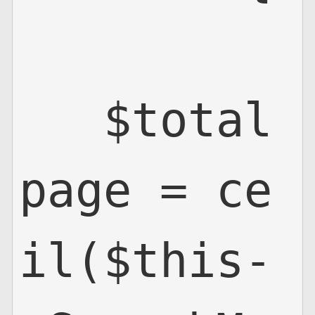
   $total
page = ce
il($this-