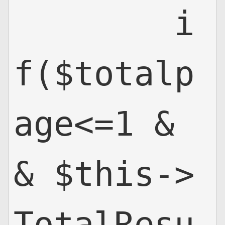
        i
f($totalp
age<=1 &
& $this->
TotalResu