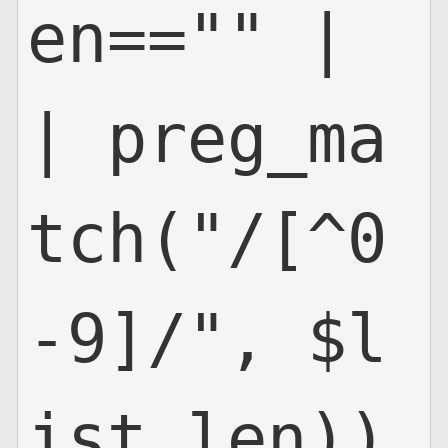
en=="" |
| preg_ma
tch("/[^0
-9]/", $l
ist_len))
