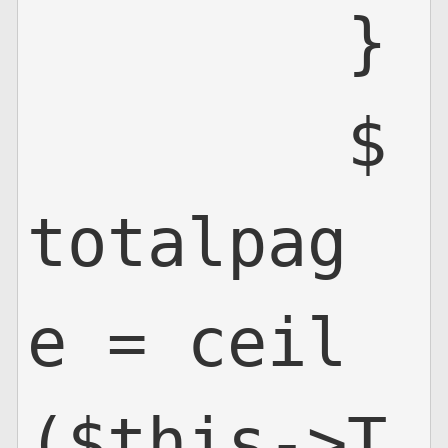
        }

        $
totalpag
e = ceil
($this->T