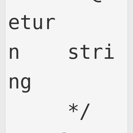
etur
n    stri
ng

     */
