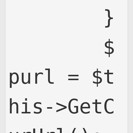
        }

        $
purl = $t
his->GetC