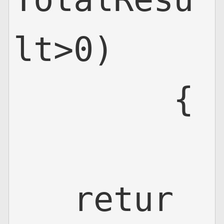
lt>0)

        {

   retur