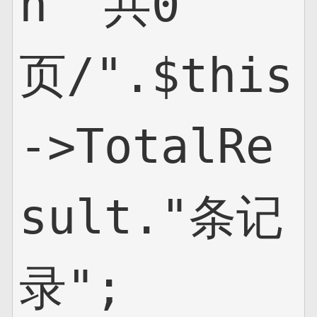
n "共0
页/".$this
->TotalRe
sult."条记
录";
