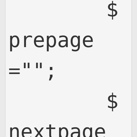
        $
prepage
="";

        $
nextpage