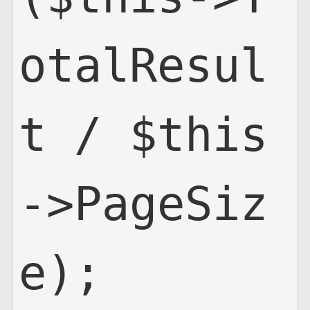
otalResul
t / $this
->PageSiz
e);
