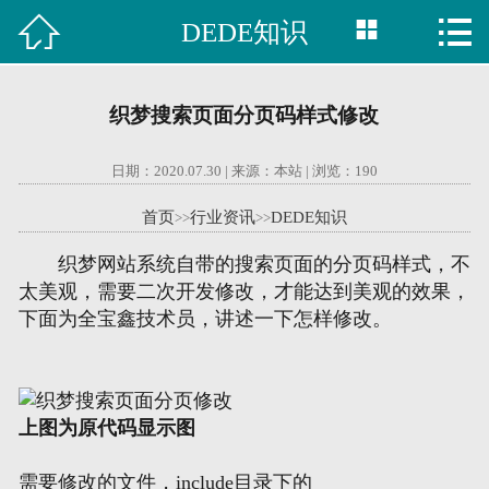



DEDE知识

首页
建站案例
织梦搜索页面分页码样式修改
旺铺案例
日期：2020.07.30 | 来源：本站 | 浏览：
190
服务项目
首页
行业资讯
DEDE知识
>>
>>
行业资讯
织梦网站系统自带的搜索页面的分页码样式，不
太美观，需要二次开发修改，才能达到美观的效果，
关于我们
下面为全宝鑫技术员，讲述一下怎样修改。
联系我们
上图为原代码显示图
51La
需要修改的文件，include目录下的
域名查询