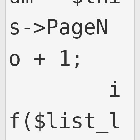
s->PageN
o + 1;

        i
f($list_l