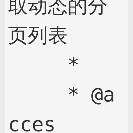
取动态的分
页列表

     *

     * @a
cces