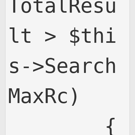
TotalResu
lt > $thi
s->Search
MaxRc)

        {
