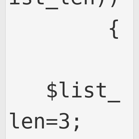
        {

   $list_
len=3;
