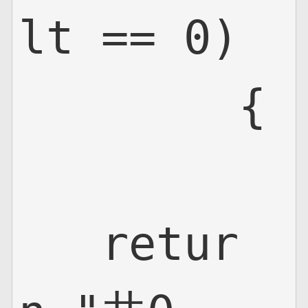
lt == 0)

        {

   retur