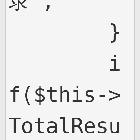
录";

        }

        i
f($this->
TotalResu