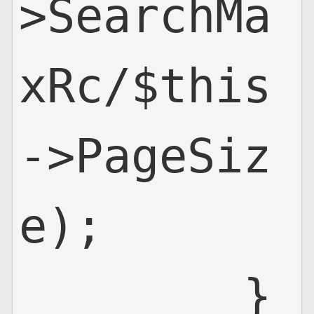
>SearchMa
xRc/$this
->PageSiz
e);

        }
