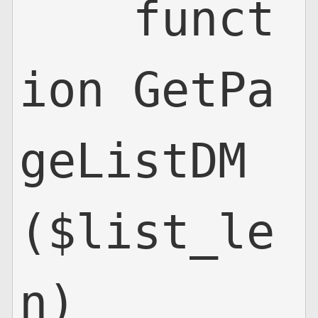
    funct
ion GetPa
geListDM
($list_le
n)
