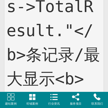
s->TotalR
esult."</
b>条记录/最
大显示<b>





{$totalpa
建站案例
旺铺案例
行业资讯
服务项目
联系我们