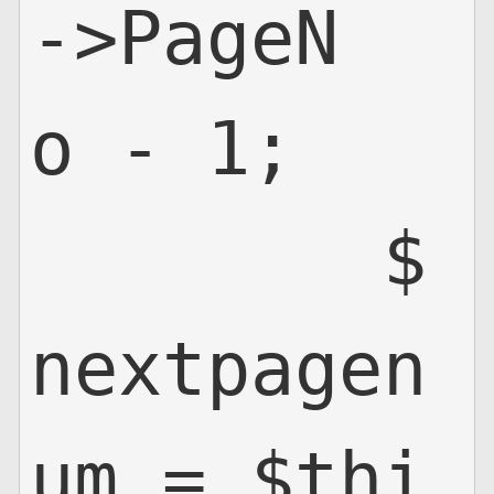
->PageN
o - 1;

        $
nextpagen
um = $thi