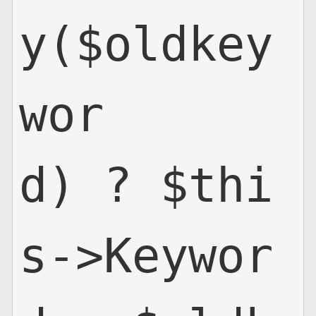
y($oldkey
wor
d) ? $thi
s->Keywor