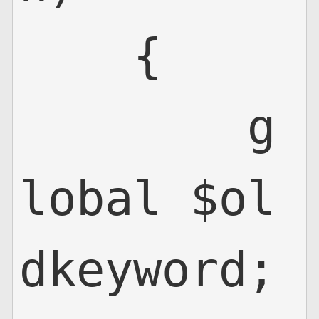
    {

        g
lobal $ol
dkeyword;
