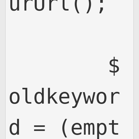
urUrl();

        $
oldkeywor
d = (empt