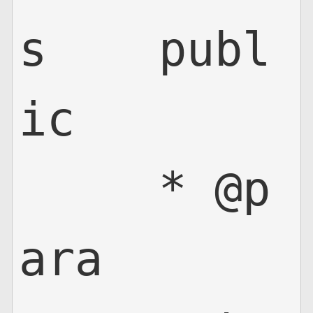
s    publ
ic

     * @p
ara