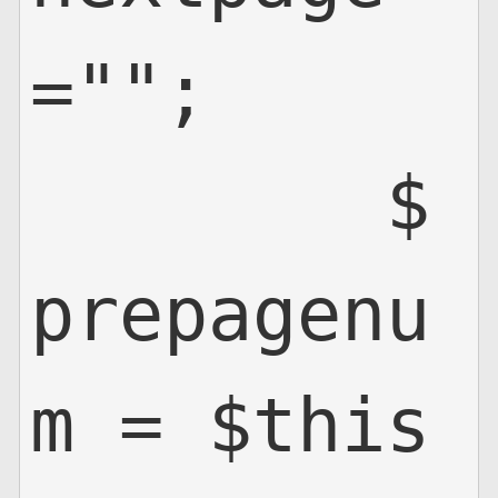
="";

        $
prepagenu
m = $this