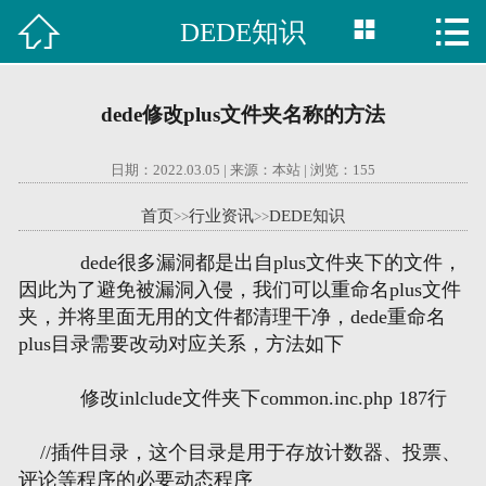



DEDE知识

首页
建站案例
dede修改plus文件夹名称的方法
旺铺案例
日期：2022.03.05 | 来源：本站 | 浏览：
155
服务项目
首页
行业资讯
DEDE知识
>>
>>
行业资讯
dede很多漏洞都是出自plus文件夹下的文件，
因此为了避免被漏洞入侵，我们可以重命名
plus
文件
关于我们
夹，并将里面无用的文件都清理干净，dede重命名
plus目录需要改动对应关系，方法如下
联系我们
修改inlclude文件夹下common.inc.php 187行
51La
//插件目录，这个目录是用于存放计数器、投票、
评论等程序的必要动态程序
域名查询