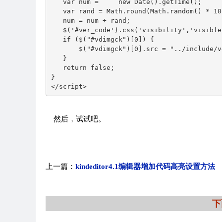
   var num =     new Date().getTime();  

   var rand = Math.round(Math.random() * 100
   num = num + rand;  

   $('#ver_code').css('visibility','visible'
   if ($("#vdimgck")[0]) {  

       $("#vdimgck")[0].src = "../include/v
   }  

   return false;      

}  

</script>
然后，试试吧。
上一篇：
kindeditor4.1编辑器增加代码高亮设置方法
下