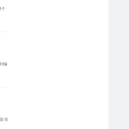
整个
传到编
选/全