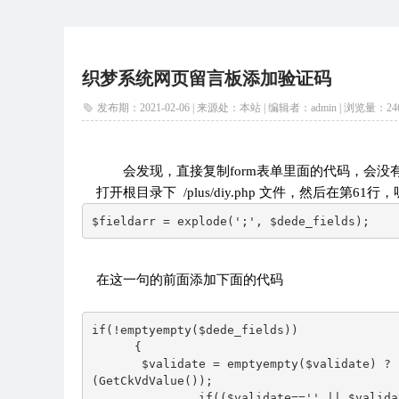
织梦系统网页留言板添加验证码
发布期：2021-02-06 | 来源处：本站 | 编辑者：admin |
浏览量：
24
会发现，直接复制form表单里面的代码，会没有
打开根目录下 /plus/diy.php 文件，然后在第6
$fieldarr = explode(';', $dede_fields);
在这一句的前面添加下面的代码
if(!emptyempty($dede_fields))  

      {  

       $validate = emptyempty($validate) ? 
(GetCkVdValue());              

               if(($validate=='' || $valida