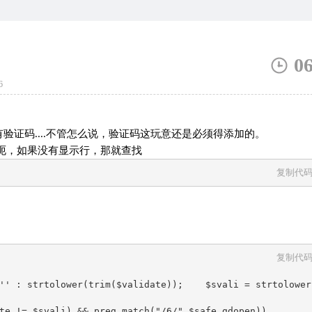
0
6
验证码....不管怎么说，验证码这玩意还是必须得添加的。
1行，呃，如果没有显示行，那就查找
复制代
复制代
'' : strtolower(trim($validate));    $svali = strtolower
te != $svali) && preg_match("/6/",$safe_gdopen))