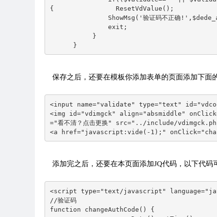
{                ResetVdValue();  

               ShowMsg('验证码不正确!',$dede_ad
               exit;  

           }  

      }
保存之后，还要在模板你添加表单的页面添加下面的
<input name="validate" type="text" id="vdco
<img id="vdimgck" align="absmiddle" onClick
="看不清？点击更换" src="../include/vdimgck.php
<a href="javascript:vide(-1);" onClick="c
添加完之后，还要在本页面添加JQ代码，以下代码
<script type="text/javascript" language="ja
//验证码    

function changeAuthCode() {    
