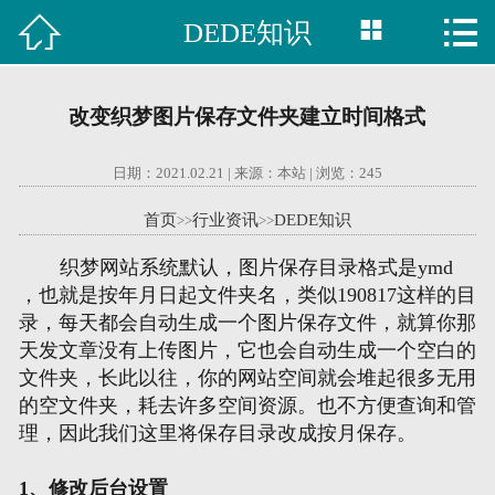



DEDE知识

首页
建站案例
改变织梦图片保存文件夹建立时间格式
旺铺案例
日期：2021.02.21 | 来源：本站 | 浏览：
245
服务项目
首页
行业资讯
DEDE知识
>>
>>
行业资讯
织梦网站系统默认，图片保存目录格式是ymd
，也就是按年月日起文件夹名，类似190817这样的目
关于我们
录，每天都会自动生成一个图片保存文件，就算你那
天发文章没有上传图片，它也会自动生成一个空白的
联系我们
文件夹，长此以往，你的网站空间就会堆起很多无用
的空文件夹，耗去许多空间资源。也不方便查询和管
理，因此我们这里将保存目录改成按月保存。
51La
1、修改后台设置
域名查询