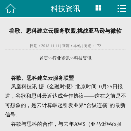



科技资讯

首页
建站案例
谷歌、思科建立云服务联盟,挑战亚马逊与微软
旺铺案例
日期：2018.11.11 | 来源：本站 | 浏览：
172
服务项目
首页
行业资讯
科技资讯
>>
>>
行业资讯
谷歌、思科建立云服务联盟
关于我们
凤凰科技讯 据《金融时报》北京时间10月25日报
道，谷歌和思科最近达成合作协议——这在之前是不
联系我们
可想象的，是云计算崛起引发业界“合纵连横”的最新
信号。
51La
谷歌与思科的合作，与去年AWS（亚马逊Web服
域名查询