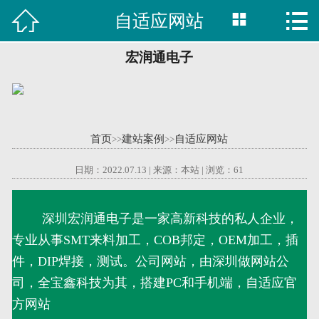



自适应网站

首页
建站案例
宏润通电子
旺铺案例
服务项目
首页
建站案例
自适应网站
>>
>>
行业资讯
日期：2022.07.13 | 来源：本站 | 浏览：
61
关于我们
深圳宏润通电子是一家高新科技的私人企业，
专业从事SMT来料加工，COB邦定，OEM加工，插
联系我们
件，DIP焊接，测试。公司网站，由深圳做网站公
51La
司，全宝鑫科技为其，搭建PC和手机端，自适应官
方网站
域名查询