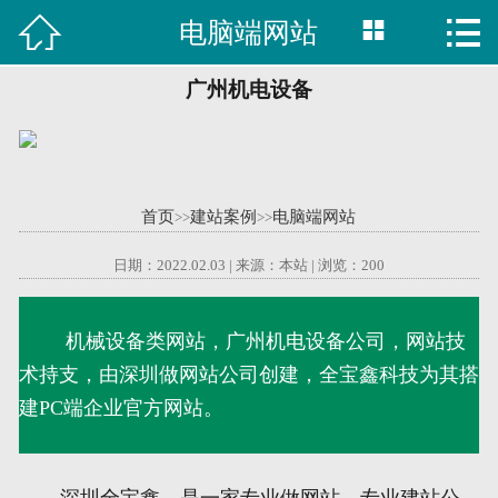



电脑端网站

首页
建站案例
广州机电设备
旺铺案例
服务项目
首页
建站案例
电脑端网站
>>
>>
行业资讯
日期：2022.02.03 | 来源：本站 | 浏览：
200
关于我们
机械设备类网站，广州机电设备公司，网站技
术持支，由深圳做网站公司创建，全宝鑫科技为其搭
联系我们
建PC端企业官方网站。
51La
域名查询
深圳全宝鑫，是一家专业做网站、专业建站公