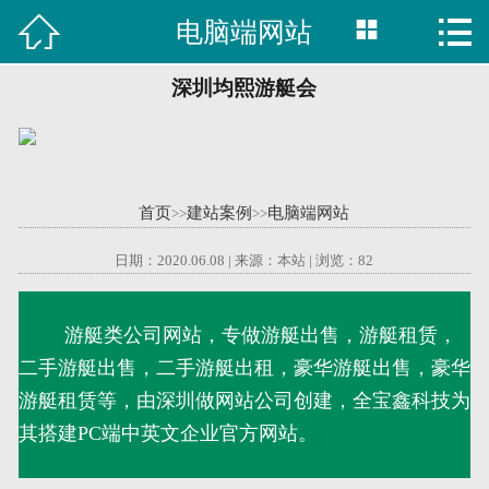



电脑端网站

首页
建站案例
深圳均熙游艇会
旺铺案例
服务项目
首页
建站案例
电脑端网站
>>
>>
行业资讯
日期：2020.06.08 | 来源：本站 | 浏览：
82
关于我们
游艇类公司网站，专做游艇出售，游艇租赁，
二手游艇出售，二手游艇出租，豪华游艇出售，豪华
联系我们
游艇租赁等，由深圳做网站公司创建，全宝鑫科技为
51La
其搭建PC端中英文企业官方网站。
域名查询