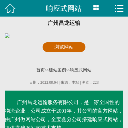



响应式网站

首页
建站案例
广州昌龙运输
旺铺案例
浏览网站
服务项目
行业资讯
首页
建站案例
响应式网站
>>
>>
关于我们
日期：2022.09.04 | 来源：本站 | 浏览：
223
联系我们
广州昌龙运输服务有限公司，是一家全国性的
物流企业，公司成立于2001年，其公司的官方网站，
51La
由广州做网站公司，全宝鑫分公司搭建响应式网站，
域名查询
提供搭建网站的技术支持。