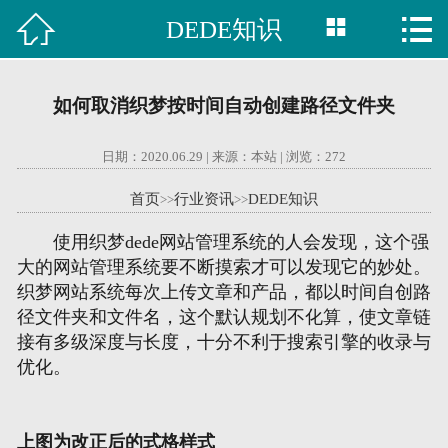



DEDE知识

首页
建站案例
如何取消织梦按时间自动创建路径文件夹
旺铺案例
日期：2020.06.29 | 来源：本站 | 浏览：
272
服务项目
首页
行业资讯
DEDE知识
>>
>>
行业资讯
使用织梦dede网站管理系统的人会发现，这个强
大的网站管理系统要不断摸索才可以发现它的妙处。
关于我们
织梦网站系统每次上传文章和产品，都以时间自创路
径文件夹和文件名，这个默认规划不化算，使文章链
联系我们
接有多级深度与长度，十分不利于搜索引擎的收录与
优化。
51La
上图为改正后的式格样式
域名查询