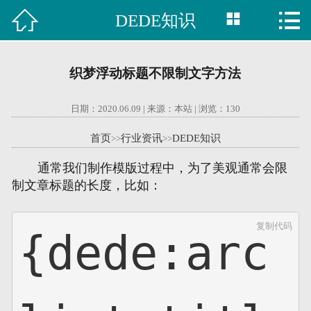



DEDE知识

首页
建站案例
织梦浮动标题不限制文字方法
旺铺案例
日期：2020.06.09 | 来源：本站 | 浏览：
130
服务项目
首页
行业资讯
DEDE知识
>>
>>
行业资讯
通常我们制作模版过程中，为了美观通常会限
制文章标题的长度，比如：
关于我们
复制代码
{dede:arc
联系我们
51La
域名查询