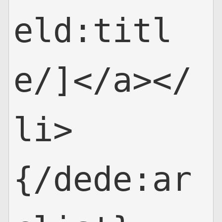
eld:titl
e/]</a></
li>

{/dede:ar