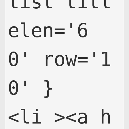
list titl
elen='6
0' row='1
0' }

<li ><a h