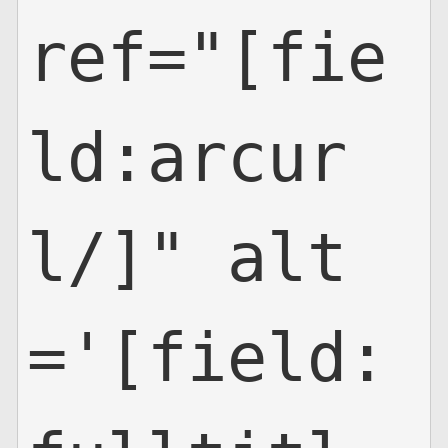
ref="[fie
ld:arcur
l/]" alt
='[field: