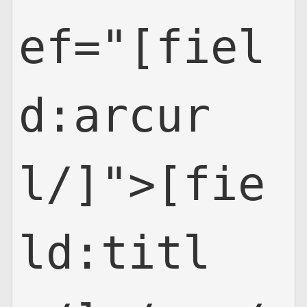
ef="[fiel
d:arcur
l/]">[fie
ld:titl