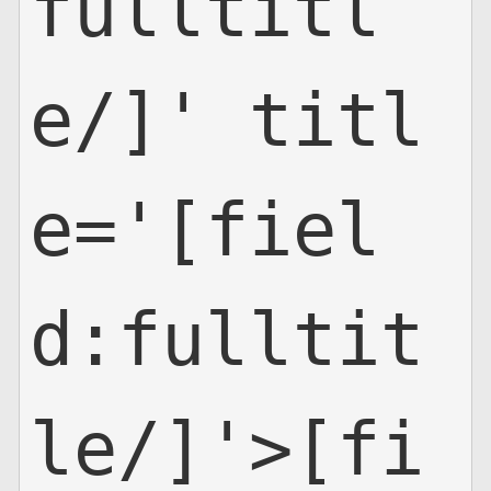
fulltitl
e/]' titl
e='[fiel
d:fulltit
le/]'>[fi