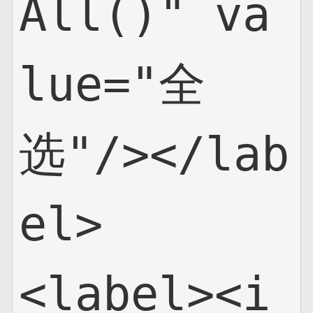
All()" va
lue="全
选"/></lab
el>

<label><i