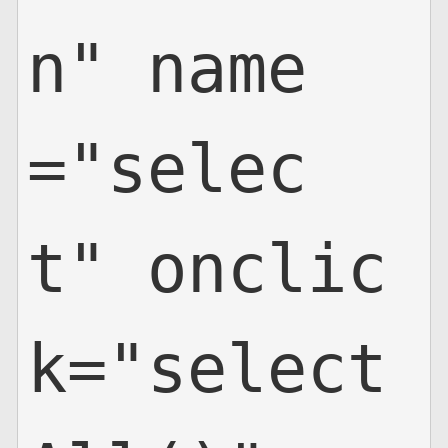
n" name
="selec
t" onclic
k="select