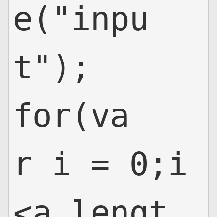
e("inpu
t");

for(va
r i = 0;i
<a.lengt