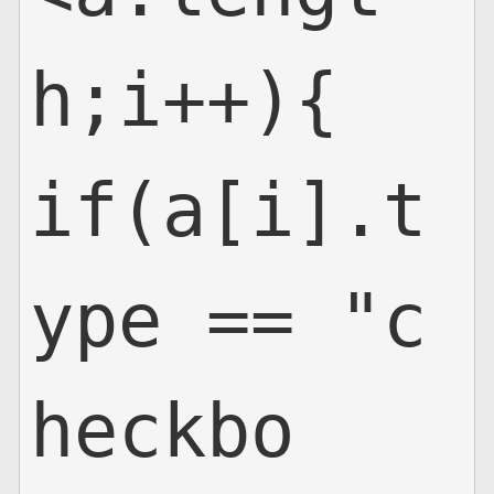
h;i++){

if(a[i].t
ype == "c
heckbo