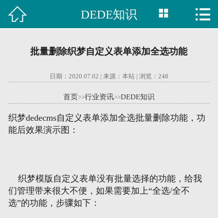



DEDE知识

首页
建站案例
批量删除织梦自定义表单添加全选功能
旺铺案例
日期：2020.07.02 | 来源：本站 | 浏览：
248
服务项目
首页
行业资讯
DEDE知识
>>
>>
行业资讯
织梦dedecms自定义表单添加全选批量删除功能，功
能后效果演示图：
关于我们
联系我们
织梦模版自定义表单没有批量选择的功能，给我
们管理带来很大不便，如果需要加上“全选/全不
51La
选”的功能，步骤如下：
域名查询