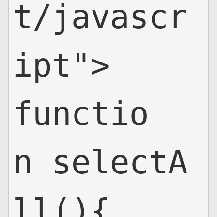
t/javascr
ipt">

functio
n selectA
ll(){
