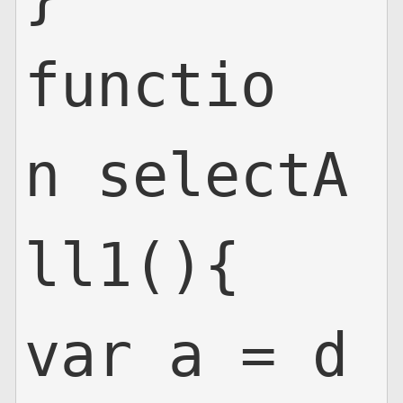
functio
n selectA
ll1(){

var a = d