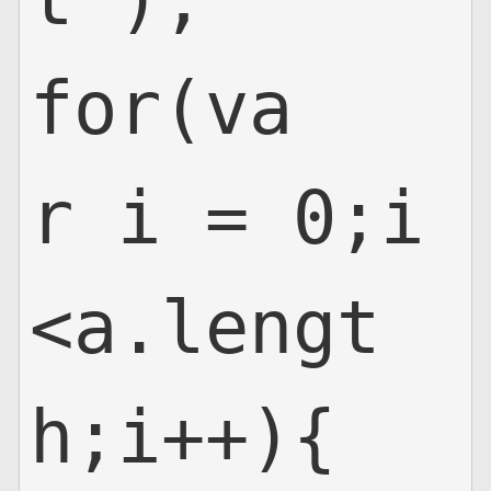
for(va
r i = 0;i
<a.lengt
h;i++){
