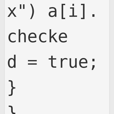
x") a[i].
checke
d = true;

}

}
