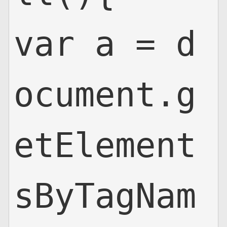
var a = d
ocument.g
etElement
sByTagNam