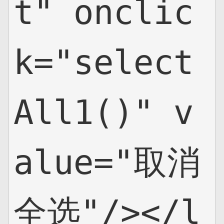
t" onclic
k="select
All1()" v
alue="取消
全选"/></l