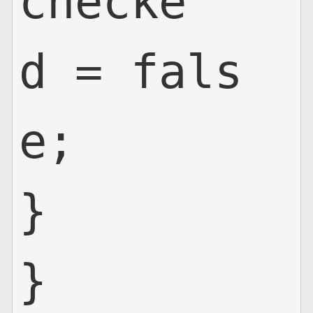
checke
d = fals
e;

}

}
