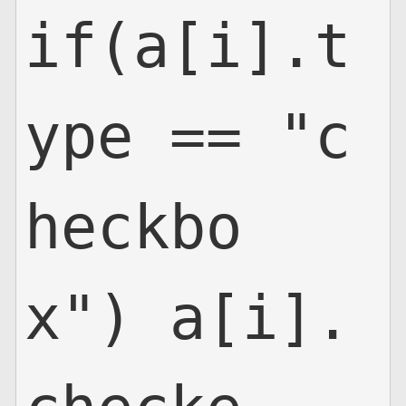
if(a[i].t
ype == "c
heckbo
x") a[i].