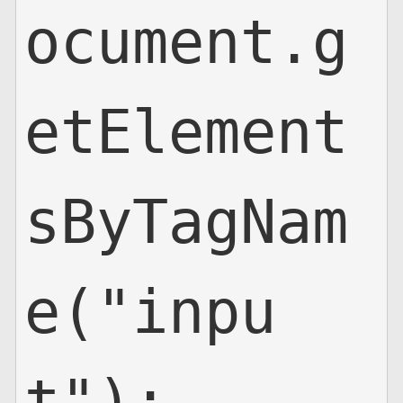
ocument.g
etElement
sByTagNam
e("inpu
t");
