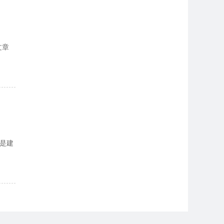
文章
是建