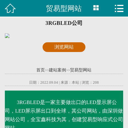



贸易型网站

首页
建站案例
3RGBLED公司
旺铺案例
浏览网站
服务项目
行业资讯
首页
建站案例
贸易型网站
>>
>>
关于我们
日期：2022.09.04 | 来源：本站 | 浏览：
208
联系我们
3RGBLED是一家主要做出口的LED显示屏公
司，LED屏示屏出口到全球，其公司网站，由深圳做
51La
网站公司，全宝鑫科技为其，创建贸易型响应式公司
域名查询
网站。